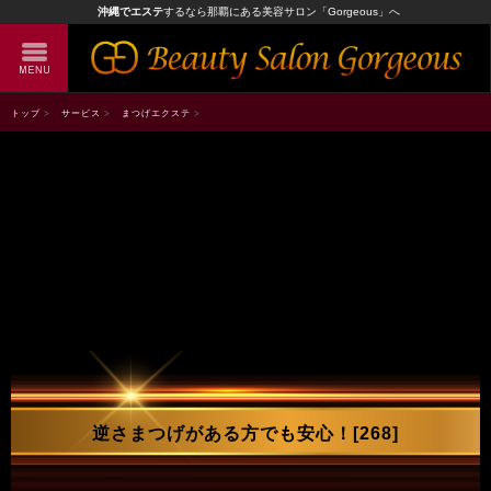
沖縄でエステ
するなら那覇にある美容サロン「Gorgeous」へ
トップ
サービス
まつげエクステ
逆さまつげがある方でも安心！[268]