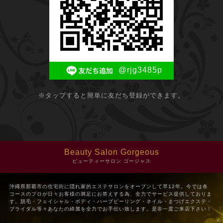
@rjg3485p
※タップすると簡単に友だち登録ができます。
Beauty Salon Gorgeous
ビューティーサロン ゴージャス
沖縄県那覇市の住宅街に隠れ家的エステサロンをオープンして早12年。今では各
コースのプロが日々お客様の満足にお答えする為、全力でサービス提供しておりま
す。脱毛・フェイシャル・ボディ・ハーブピーリング・ネイル・まつげエクステ・
ブライダル等々あなたの綺麗を全力でお手伝い致します。是非一度ご来店下さい！