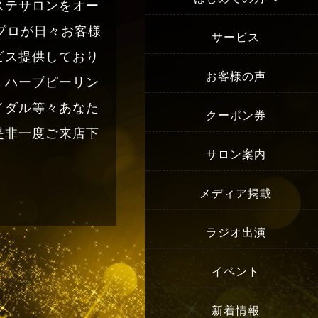
ステサロンをオー
プロが日々お客様
サービス
ビス提供しており
お客様の声
・ハーブピーリン
イダル等々あなた
クーポン券
是非一度ご来店下
サロン案内
メディア掲載
ラジオ出演
イベント
新着情報