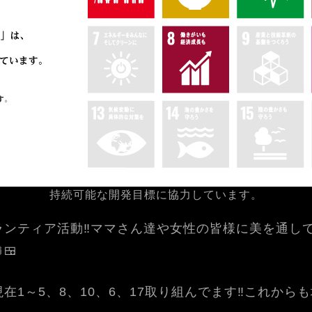
持続可能な開発目標に協力しています。
ンティア活動‼️ママさん達や女性の皆様に美を通して
🍱
現在1～5、8、10、6、17取り組んでます‼️これから