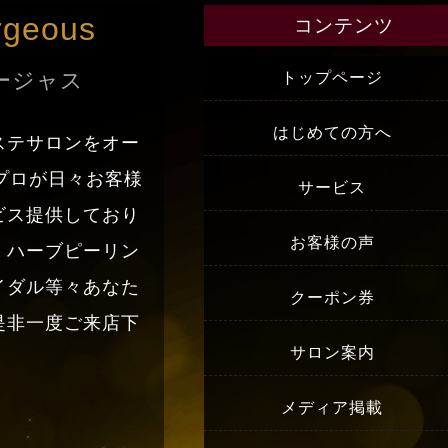
rgeous
コンテンツ
ージャス
トップページ
はじめての方へ
ステサロンをオー
プロが日々お客様
サービス
ビス提供しており
お客様の声
・ハーブピーリン
イダル等々あなた
クーポン券
是非一度ご来店下
サロン案内
メディア掲載